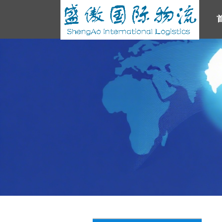
首 页
关于我们
产品展示
新闻中心
人才招聘