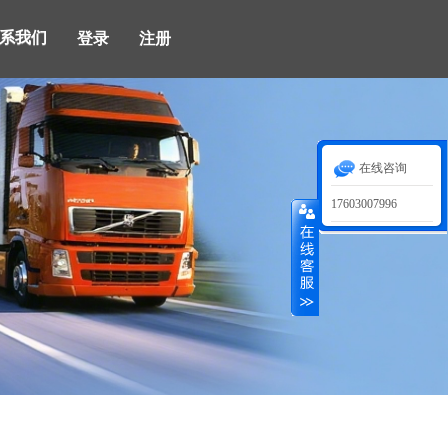
系我们
登录
注册
在线咨询
17603007996